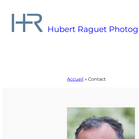
Aller
au
contenu
Hubert Raguet Photog
Accueil
»
Contact