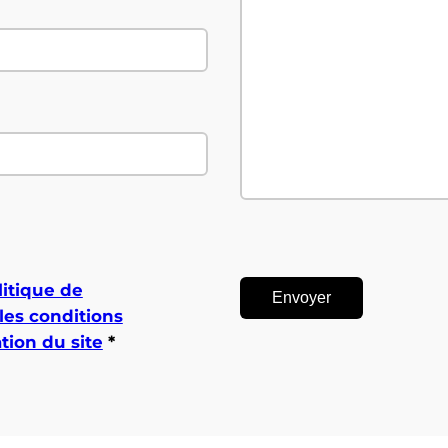
litique de
 les conditions
ation du site
*