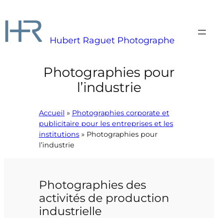
Aller
au
contenu
Hubert Raguet Photographe
Photographies pour
l’industrie
Accueil
»
Photographies corporate et
publicitaire pour les entreprises et les
institutions
»
Photographies pour
l’industrie
Photographies des
activités de production
industrielle