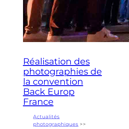
Réalisation des
photographies de
la convention
Back Europ
France
Actualités
photographiques
>>