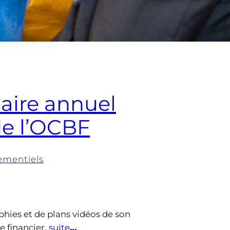
aire annuel
de l’OCBF
ementiels
phies et de plans vidéos de son
e financier.
suite
…