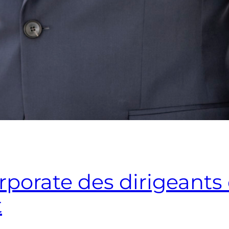
orporate des dirigeants
t